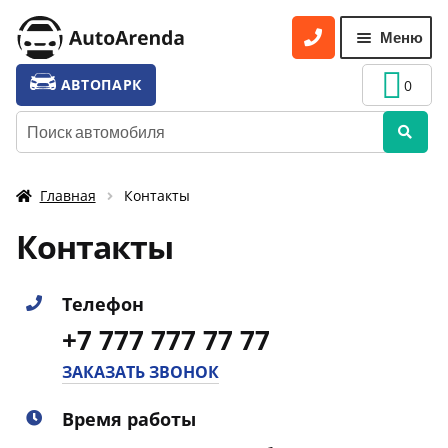
Перейти
Перейти
Меню
к
к
навигации
содержимому
УСЛУГИ
Разве
АВТОПАРК
0
вложе
ТАРИФЫ
Искать:
меню
О НАС
Главная
Контакты
УСЛОВИЯ АРЕНДЫ
Контакты
ОТЗЫВЫ
АКЦИИ
Телефон
КОНТАКТЫ
+7 777 777 77 77
ЗАКАЗАТЬ ЗВОНОК
Время работы