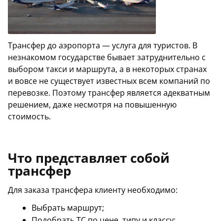
АРЕНДА АВТО С ВЫКУПОМ
ТЕХПОМОЩЬ
АРЕНДА АВТО С ВОДИТЕЛЕМ
Трансфер до аэропорта — услуга для туристов. В
незнакомом государстве бывает затруднительно с
АРЕНДА АВТОМОБИЛЕЙ НА СВАДЬБУ
выбором такси и маршрута, а в некоторых странах
и вовсе не существует известных всем компаний по
ТАРИФЫ
перевозке. Поэтому трансфер является адекватным
О НАС
решением, даже несмотря на повышенную
стоимость.
УСЛОВИЯ АРЕНДЫ
ОТЗЫВЫ
Что представляет собой
АКЦИИ
трансфер
КОНТАКТЫ
Для заказа трансфера клиенту необходимо:
Выбрать маршрут;
Подобрать ТС по цене, типу и классу;